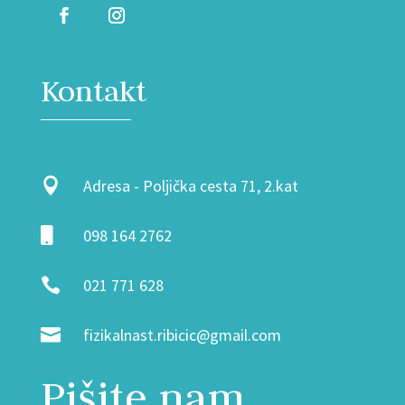
Kontakt

Adresa - Poljička cesta 71, 2.kat

098 164 2762

021 771 628

fizikalnast.ribicic@gmail.com
Pišite nam