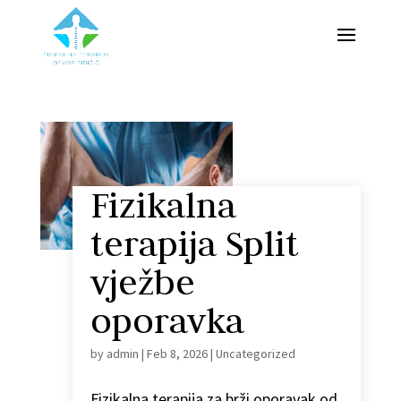
Fizikalna
terapija Split
vježbe
oporavka
by
admin
|
Feb 8, 2026
|
Uncategorized
Fizikalna terapija za brži oporavak od