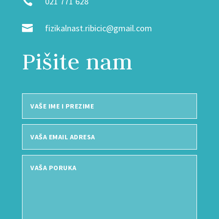

021 771 628

fizikalnast.ribicic@gmail.com
Pišite nam