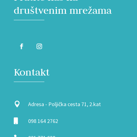
društvenim mrežama
Kontakt

Adresa - Poljička cesta 71, 2.kat

098 164 2762