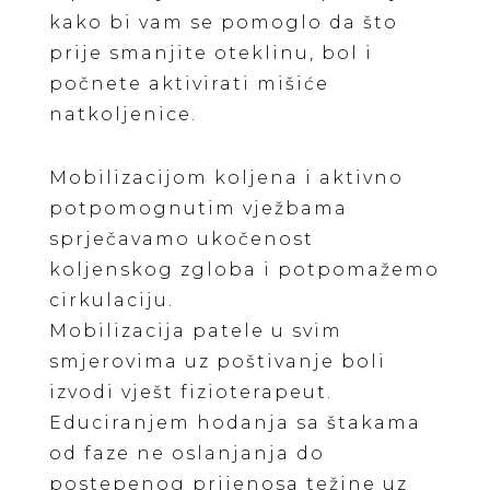
kako bi vam se pomoglo da što
prije smanjite oteklinu, bol i
počnete aktivirati mišiće
natkoljenice.
Mobilizacijom koljena i aktivno
potpomognutim vježbama
sprječavamo ukočenost
koljenskog zgloba i potpomažemo
cirkulaciju.
Mobilizacija patele u svim
smjerovima uz poštivanje boli
izvodi vješt fizioterapeut.
Educiranjem hodanja sa štakama
od faze ne oslanjanja do
postepenog prijenosa težine uz