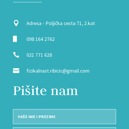

Adresa - Poljička cesta 71, 2.kat

098 164 2762

021 771 628

fizikalnast.ribicic@gmail.com
Pišite nam