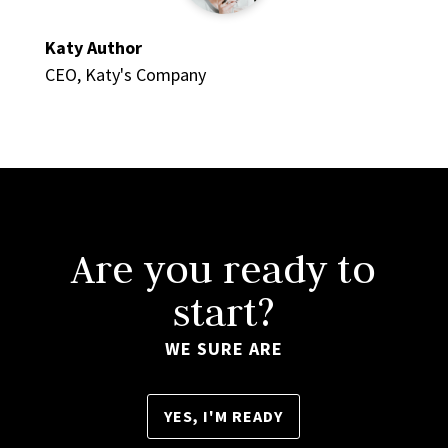
Katy Author
CEO
,
Katy's Company
Are you ready to
start?
WE SURE ARE
YES, I'M READY